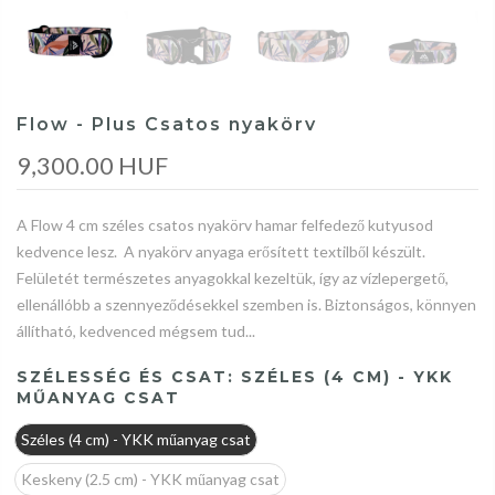
Flow - Plus Csatos nyakörv
9,300.00 HUF
A Flow 4 cm széles csatos nyakörv hamar felfedező kutyusod
kedvence lesz. A nyakörv anyaga erősített textilből készült.
Felületét természetes anyagokkal kezeltük, így az vízlepergető,
ellenállóbb a szennyeződésekkel szemben is. Biztonságos, könnyen
állítható, kedvenced mégsem tud...
SZÉLESSÉG ÉS CSAT:
SZÉLES (4 CM) - YKK
MŰANYAG CSAT
Széles (4 cm) - YKK műanyag csat
Keskeny (2.5 cm) - YKK műanyag csat