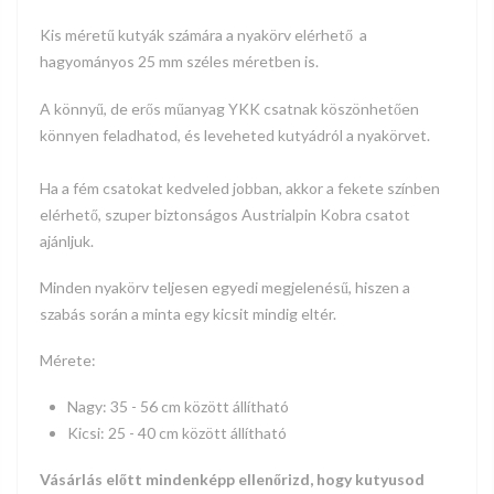
Kis méretű kutyák számára
a nyakörv elérhető a
hagyományos 25 mm széles méretben is.
A könnyű, de erős műanyag YKK csatnak köszönhetően
könnyen feladhatod, és leveheted kutyádról a nyakörvet.
Ha a fém csatokat kedveled jobban, akkor a fekete színben
elérhető, szuper biztonságos Austrialpin Kobra csatot
ajánljuk.
Minden nyakörv teljesen egyedi megjelenésű, hiszen a
szabás során a minta egy kicsit mindig eltér.
Mérete:
Nagy: 35 - 56 cm között állítható
Kicsi: 25 - 40 cm között állítható
Vásárlás előtt mindenképp ellenőrizd, hogy kutyusod