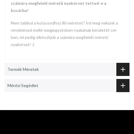
számára megfelelő méretű nyakörvet tetted-e a
kosárba!
Nem találod a kutyusodhoz illő méretet? Írd meg nekünk a
rendelésed mellé megjegyzésben nyakának kerületét cm-
ben, mi pedig elkészítjük a számára megfelelő méretű
nyakörvet! :)
Termék Méretek
Mérési Segédlet