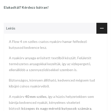
Elakadtál? Kérdezz bátran!
Leírás
A Flow
4 cm széles
csatos
nyakörv hamar felfedező
kutyusod kedvence lesz.
A nyakörv anyaga erősített textilből készült. Felületét
természetes anyagokkal kezeltük, így az vízlepergető,
ellenállóbb a szennyeződésekkel szemben is.
Biztonságos, könnyen állítható, kedvenced mégsem tud
kibújni csinos nyakörvéből.
A nyakörv
40 mm széles
, így a húzós helyzetekben sem
bántja kedvenced nyakát, kényelmes viseletet
biztosít
közepes és nagy méretű kutyusok számára
.