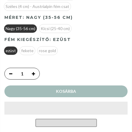
Széles (4 cm) - Austrialpin fém csat
MÉRET:
NAGY (35-56 CM)
Nagy (35-56 cm)
Kicsi (25-40 cm)
FÉM KIEGÉSZÍTŐ:
EZÜST
ezüst
fekete
rose gold
KOSÁRBA