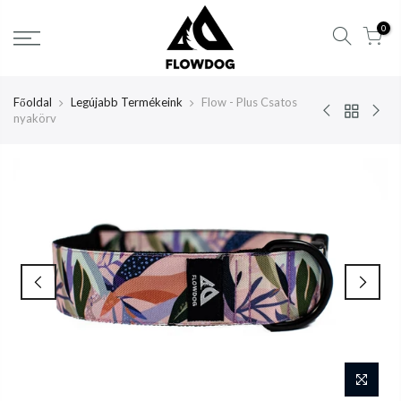
Tartalom
0
átlépése
Főoldal
Legújabb Termékeink
Flow - Plus Csatos
nyakörv