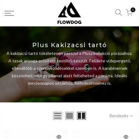
Tartalom
0
átlépése
Plus Kakizacsi tartó
A kakizacsi tartó tökéletesen passzol a Plusz kollekció pórázaihoz.
A tasak anyaga erősített textilből készült. Felülete vízlepergető,
ellenállóbb a szennyeződésekkel szemben is. A karabinernek
köszönhetően egy pillanat alatt felteheted a pórázra. Ideális
mindennapos sétákhoz, felfedezésekhez is.
Rendezés