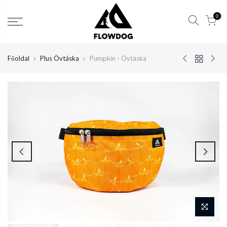
Tartalom
0
átlépése
Főoldal
Plus Övtáska
Pumpkin - Övtáska