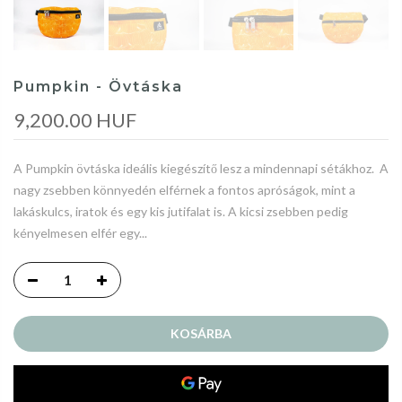
Pumpkin - Övtáska
9,200.00 HUF
A Pumpkin övtáska ideális kiegészítő lesz a mindennapi sétákhoz. A
nagy zsebben könnyedén elférnek a fontos apróságok, mint a
lakáskulcs, iratok és egy kis jutifalat is. A kicsi zsebben pedig
kényelmesen elfér egy...
KOSÁRBA