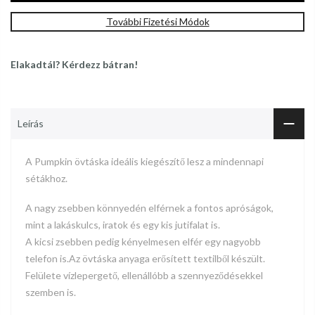
További Fizetési Módok
Elakadtál? Kérdezz bátran!
Leírás
A Pumpkin
övtáska
ideális kiegészítő lesz a mindennapi
sétákhoz.
A nagy zsebben könnyedén elférnek a fontos apróságok,
mint a lakáskulcs, iratok és egy kis jutifalat is.
A kicsi zsebben pedig kényelmesen elfér egy nagyobb
telefon is.
Az övtáska anyaga erősített textilből készült.
Felülete vízlepergető, ellenállóbb a szennyeződésekkel
szemben is.