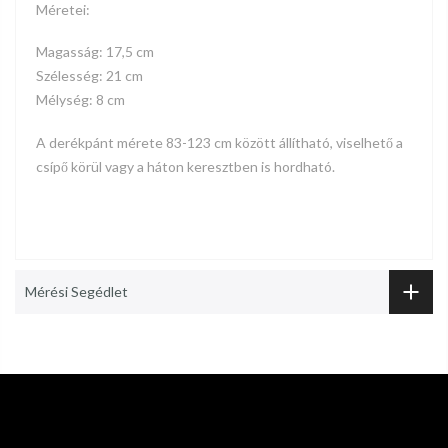
Méretei:
Magasság: 17,5 cm
Szélesség: 21 cm
Mélység: 8 cm
A derékpánt mérete 83-123 cm között állítható, viselhető a
csípő körül vagy a háton keresztben is hordható.
Mérési Segédlet