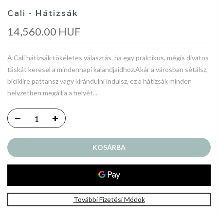
Cali - Hátizsák
14,560.00 HUF
A Cali hátizsák tökéletes választás, ha egy praktikus, mégis divatos
táskát keresel a mindennapi kalandjaidhoz.Akár a városban sétálsz,
biciklire pattansz vagy kirándulni indulsz, ez a hátizsák minden
helyzetben megállja a helyét...
KOSÁRBA
További Fizetési Módok