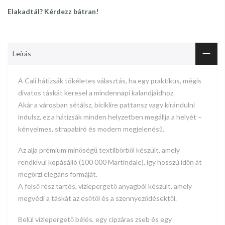
Elakadtál? Kérdezz bátran!
Leírás
A Cali hátizsák tökéletes választás, ha egy praktikus, mégis
divatos táskát keresel a mindennapi kalandjaidhoz.
Akár a városban sétálsz, biciklire pattansz vagy kirándulni
indulsz, ez a hátizsák minden helyzetben megállja a helyét –
kényelmes, strapabíró és modern megjelenésű.
Az alja prémium minőségű textilbőrből készült, amely
rendkívül kopásálló (100 000 Martindale), így hosszú időn át
megőrzi elegáns formáját.
A felső rész tartós, vízlepergető anyagból készült, amely
megvédi a táskát az esőtől és a szennyeződésektől.
Belül vízlepergető bélés, egy cipzáras zseb és egy