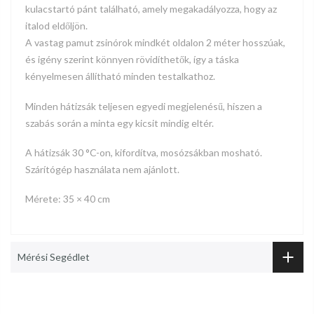
kulacstartó pánt található, amely megakadályozza, hogy az
italod eldőljön.
A vastag pamut zsinórok mindkét oldalon 2 méter hosszúak,
és igény szerint könnyen rövidíthetők, így a táska
kényelmesen állítható minden testalkathoz.
Minden hátizsák teljesen egyedi megjelenésű, hiszen a
szabás során a minta egy kicsit mindig eltér.
A hátizsák 30 °C-on, kifordítva, mosózsákban mosható.
Szárítógép használata nem ajánlott.
Mérete: 35 × 40 cm
Mérési Segédlet