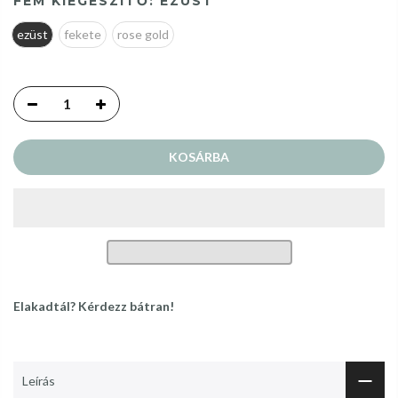
FÉM KIEGÉSZÍTŐ:
EZÜST
ezüst
fekete
rose gold
KOSÁRBA
Elakadtál? Kérdezz bátran!
Leírás