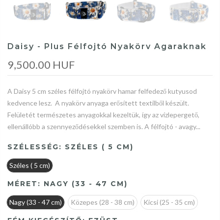
Daisy - Plus Félfojtó Nyakörv Agaraknak
9,500.00 HUF
A Daisy 5 cm széles félfojtó nyakörv hamar felfedező kutyusod
kedvence lesz. A nyakörv anyaga erősített textilből készült.
Felületét természetes anyagokkal kezeltük, így az vízlepergető,
ellenállóbb a szennyeződésekkel szemben is. A félfojtó - avagy...
SZÉLESSÉG:
SZÉLES ( 5 CM)
Széles ( 5 cm)
MÉRET:
NAGY (33 - 47 CM)
Nagy (33 - 47 cm)
Közepes (28 - 38 cm)
Kicsi (25 - 35 cm)