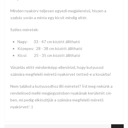
Minden nyakörv teljesen egyedi megjelenésű, hiszen a
szabás során a minta egy kicsit mindig eltér.
Széles méretek:
Nagy:
33 - 47
cm között állítható
Közepes: 28 - 38 cm között állítható
Kicsi:
25 - 35
cm között állítható
Vásárlás előtt mindenképp ellenőrizd, hogy kutyusod
számára megfelelő méretű nyakörvet tetted-e a kosárba!
Nem találod a kutyusodhoz illő méretet? Írd meg nekünk a
rendelésed mellé megjegyzésben nyakának kerületét cm-
ben, mi pedig elkészítjük a számára megfelelő méretű
nyakörvet! :)