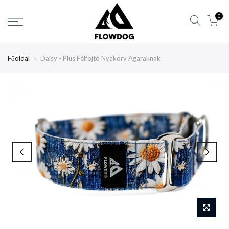
Tartalom
0
átlépése
Főoldal
Daisy - Plus Félfojtó Nyakörv Agaraknak