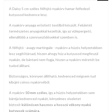
A Daisy 5 cm széles
félfojtó
nyakörv hamar felfedező
kutyusod kedvence lesz.
A nyakörv anyaga erősített textilből készült. Felületét
természetes anyagokkal kezeltük, így az vízlepergető,
ellenállóbb a szennyeződésekkel szemben is.
A félfojtó - avagy martingale - nyakörv a húzós helyzetekben
lesz segítőtársad, hiszen ahogy húz a kutyusod megfeszül
nyakán, de bántani nem fogja, hiszen a nyakörv méretét be
tudod állítani.
Biztonságos, könnyen állítható, kedvenced mégsem tud
kibújni csinos nyakörvéből.
A nyakörv
50 mm széles
, így a húzós helyzetekben sem
bántja kedvenced nyakát, kényelmes viseletet
biztosít
különösen hasznos a hosszú vékony nyakú
kutyusok számára.