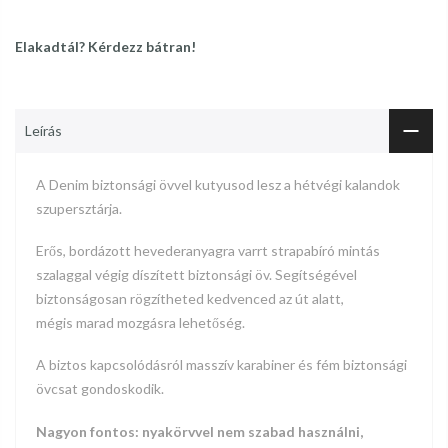
Elakadtál? Kérdezz bátran!
Leírás
A Denim biztonsági övvel kutyusod lesz a hétvégi kalandok
szupersztárja.
Erős, bordázott hevederanyagra varrt strapabíró mintás
szalaggal végig díszített biztonsági öv.
Segítségével
biztonságosan rögzítheted kedvenced az út alatt,
mégis marad mozgásra lehetőség.
A biztos kapcsolódásról masszív karabiner és fém biztonsági
övcsat gondoskodik.
Nagyon fontos: nyakörvvel nem szabad használni,