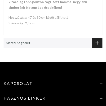
kizárólag több ponton rögzített hámmal négylábú
cimboránk biztonsága érdekében!
Hosszúsága: 47 és 80 cm között állítható.
Szélesség: 2,5 cm
Mérési Segédlet
KAPCSOLAT
HASZNOS LINKEK