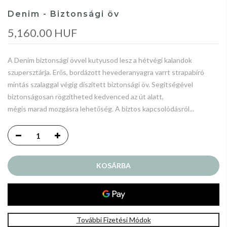
Denim - Biztonsági öv
5,160.00 HUF
A Denim biztonsági övvel kutyusod lesz a hétvégi kalandok
szupersztárja. Erős, bordázott hevederanyagra varrt strapabíró
mintás szalaggal végig díszített biztonsági öv. Segítségével
biztonságosan rögzítheted kedvenced az út alatt,
mégis marad mozgásra lehetőség. A biztos kapcsolódásról...
KOSÁRBA
További Fizetési Módok