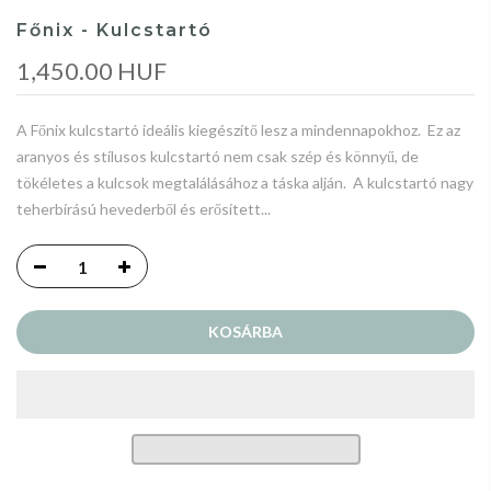
Főnix - Kulcstartó
1,450.00 HUF
A Főnix kulcstartó ideális kiegészítő lesz a mindennapokhoz. Ez az
aranyos és stílusos kulcstartó nem csak szép és könnyű, de
tökéletes a kulcsok megtalálásához a táska alján. A kulcstartó nagy
teherbírású hevederből és erősített...
KOSÁRBA