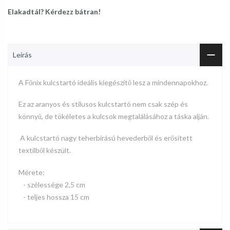
Elakadtál? Kérdezz bátran!
Leírás
A Főnix
kulcstartó
ideális kiegészítő lesz a mindennapokhoz.
Ez az aranyos és stílusos kulcstartó nem csak szép és
könnyű, de tökéletes a kulcsok megtalálásához a táska alján.
A
kulcstartó nagy teherbírású hevederből és erősített
textilből készült.
Mérete:
- szélessége 2,5 cm
- teljes hossza 15 cm