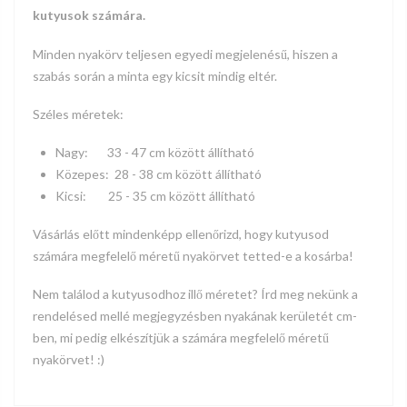
kutyusok számára.
Minden nyakörv teljesen egyedi megjelenésű, hiszen a
szabás során a minta egy kicsit mindig eltér.
Széles méretek:
Nagy:
33 - 47
cm között állítható
Közepes: 28 - 38 cm között állítható
Kicsi:
25 - 35
cm között állítható
Vásárlás előtt mindenképp ellenőrizd, hogy kutyusod
számára megfelelő méretű nyakörvet tetted-e a kosárba!
Nem találod a kutyusodhoz illő méretet? Írd meg nekünk a
rendelésed mellé megjegyzésben nyakának kerületét cm-
ben, mi pedig elkészítjük a számára megfelelő méretű
nyakörvet! :)