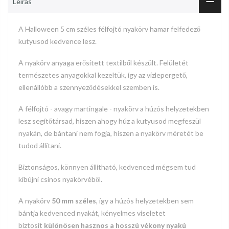
Leírás
A Halloween 5 cm széles
félfojtó
nyakörv hamar felfedező
kutyusod kedvence lesz.
A nyakörv anyaga erősített textilből készült. Felületét
természetes anyagokkal kezeltük, így az vízlepergető,
ellenállóbb a szennyeződésekkel szemben is.
A félfojtó - avagy martingale - nyakörv a húzós helyzetekben
lesz segítőtársad, hiszen ahogy húz a kutyusod megfeszül
nyakán, de bántani nem fogja, hiszen a nyakörv méretét be
tudod állítani.
Biztonságos, könnyen állítható, kedvenced mégsem tud
kibújni csinos nyakörvéből.
A nyakörv
50 mm széles
, így a húzós helyzetekben sem
bántja kedvenced nyakát, kényelmes viseletet
biztosít
különösen hasznos a hosszú vékony nyakú