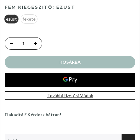
FÉM KIEGÉSZÍTŐ:
EZÜST
ezüst
fekete
KOSÁRBA
További Fizetési Módok
Elakadtál? Kérdezz bátran!