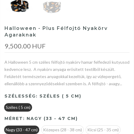
Halloween - Plus Félfojtó Nyakörv
Agaraknak
9,500.00 HUF
A Halloween 5 cm széles félfojtó nyakörv hamar felfedező kutyusod
kedvence lesz. A nyakörv anyaga erősített textilből készült.
Felületét természetes anyagokkal kezeltük, így az vízlepergető,
ellenállóbb a szennyeződésekkel szemben is. A félfojtó - avagy...
SZÉLESSÉG:
SZÉLES ( 5 CM)
Széles ( 5 cm)
MÉRET:
NAGY (33 - 47 CM)
Nagy (33 - 47 cm)
Közepes (28 - 38 cm)
Kicsi (25 - 35 cm)