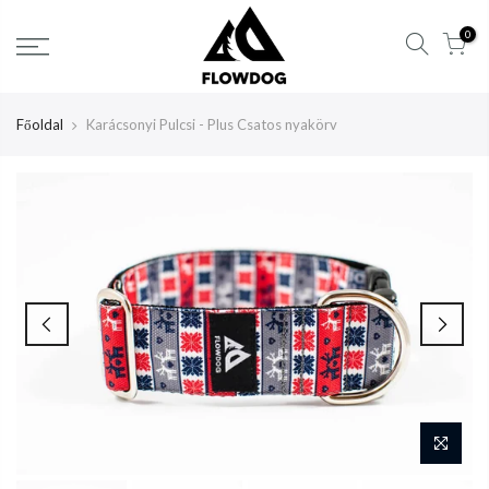
Tartalom
0
átlépése
Főoldal
Karácsonyi Pulcsi - Plus Csatos nyakörv