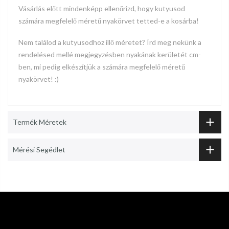
Vásárlás előtt mindenképp ellenőrizd, hogy kutyusod
számára megfelelő méretű nyakörvet tetted-e a kosárba!
Nem találod a kutyusodhoz illő méretet? Írd meg nekünk a
rendelésed mellé megjegyzésben nyakának kerületét cm-
ben, mi pedig elkészítjük a számára megfelelő méretű
nyakörvet! :)
Termék Méretek
Mérési Segédlet