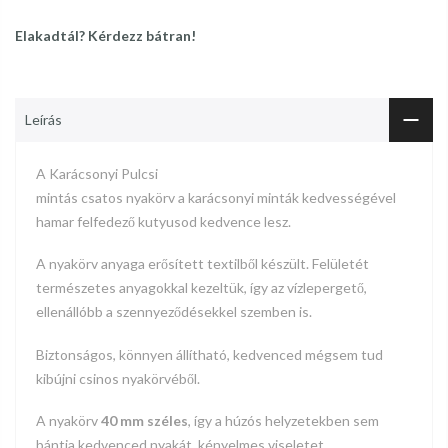
Elakadtál? Kérdezz bátran!
Leírás
A Karácsonyi Pulcsi
mintás csatos nyakörv a karácsonyi minták kedvességével
hamar felfedező kutyusod kedvence lesz.
A nyakörv anyaga erősített textilből készült. Felületét
természetes anyagokkal kezeltük, így az vízlepergető,
ellenállóbb a szennyeződésekkel szemben is.
Biztonságos, könnyen állítható, kedvenced mégsem tud
kibújni csinos nyakörvéből.
A nyakörv
40 mm széles
, így a húzós helyzetekben sem
bántja kedvenced nyakát, kényelmes viseletet