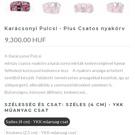
Karácsonyi Pulcsi - Plus Csatos nyakörv
9,300.00 HUF
A Karácsonyi Pulcsi
mintás csatos nyakörv a karácsonyi minták kedvességével hamar
felfedező kutyusod kedvence lesz. A nyakörv anyaga erősített
textilből készült. Felületét természetes anyagokkal kezeltük, így az
vízlepergető, ellenállóbb a szennyeződésekkel szemben is.
Biztonságos, könnyen állítható, kedvenced...
SZÉLESSÉG ÉS CSAT:
SZÉLES (4 CM) - YKK
MŰANYAG CSAT
Széles (4 cm) - YKK műanyag csat
Keskeny (2.5 cm) - YKK műanyag csat