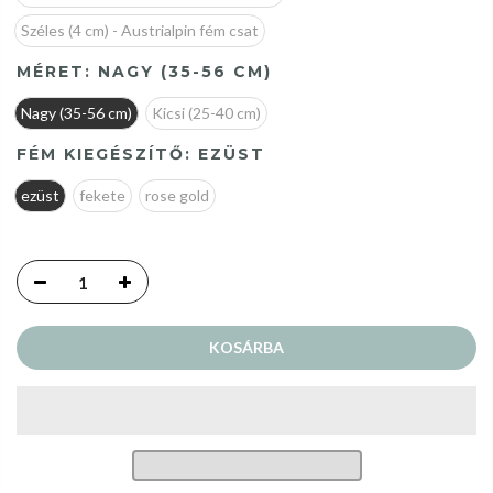
Széles (4 cm) - Austrialpin fém csat
MÉRET:
NAGY (35-56 CM)
Nagy (35-56 cm)
Kicsi (25-40 cm)
FÉM KIEGÉSZÍTŐ:
EZÜST
ezüst
fekete
rose gold
KOSÁRBA