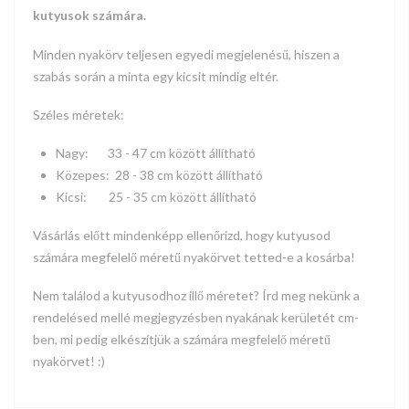
kutyusok számára.
Minden nyakörv teljesen egyedi megjelenésű, hiszen a
szabás során a minta egy kicsit mindig eltér.
Széles méretek:
Nagy:
33 - 47
cm között állítható
Közepes: 28 - 38 cm között állítható
Kicsi:
25 - 35
cm között állítható
Vásárlás előtt mindenképp ellenőrizd, hogy kutyusod
számára megfelelő méretű nyakörvet tetted-e a kosárba!
Nem találod a kutyusodhoz illő méretet? Írd meg nekünk a
rendelésed mellé megjegyzésben nyakának kerületét cm-
ben, mi pedig elkészítjük a számára megfelelő méretű
nyakörvet! :)