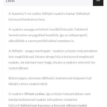
Leírás
A Kazetta 5 cm széles
félfojtó
nyakörv hamar felfedező
kutyusod kedvence lesz.
A nyakörv anyaga erősített textilből készült. Felületét
természetes anyagokkal kezeltük, így az vízlepergető,
ellenállóbb a szennyeződésekkel szemben is.
A félfojtó - avagy martingale - nyakörv a húzós helyzetekben
lesz segítőtársad, hiszen ahogy húz a kutyusod megfeszül
nyakán, de bántani nem fogja, hiszen a nyakörv méretét be
tudod állítani.
Biztonságos, könnyen állítható, kedvenced mégsem tud
kibújni csinos nyakörvéből.
A nyakörv
50 mm széles
, így a húzós helyzetekben sem
bántja kedvenced nyakát, kényelmes viseletet
biztosít
különösen hasznos a hosszú vékony nyakú