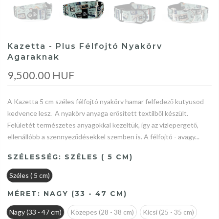
Kazetta - Plus Félfojtó Nyakörv
Agaraknak
9,500.00 HUF
A Kazetta 5 cm széles félfojtó nyakörv hamar felfedező kutyusod
kedvence lesz. A nyakörv anyaga erősített textilből készült.
Felületét természetes anyagokkal kezeltük, így az vízlepergető,
ellenállóbb a szennyeződésekkel szemben is. A félfojtó - avagy...
SZÉLESSÉG:
SZÉLES ( 5 CM)
Széles ( 5 cm)
MÉRET:
NAGY (33 - 47 CM)
Nagy (33 - 47 cm)
Közepes (28 - 38 cm)
Kicsi (25 - 35 cm)