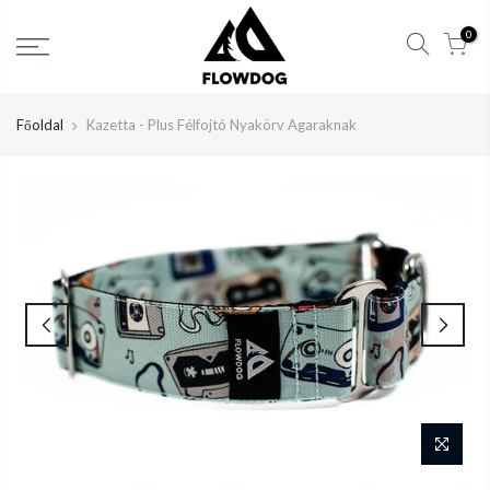
Tartalom
0
átlépése
Főoldal
Kazetta - Plus Félfojtó Nyakörv Agaraknak