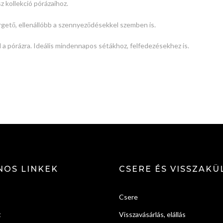
z kollekció pórázaihoz.
pergető, ellenállóbb a szennyeződésekkel szemben is.
 a pórázra. Ideális mindennapos sétákhoz, felfedezésekhez is.
NOS LINKEK
CSERE ÉS VISSZAKÜ
Csere
t
Visszavásárlás, elállás