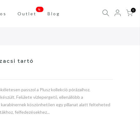
%
0
os
Outlet
Blog
zacsi tartó
ökéletesen passzol a Plusz kollekció pórázaihoz.
készült. Felülete vízlepergető, ellenállóbb a
karabinernek köszönhetően egy pillanat alatt felteheted
tákhoz, felfedezésekhez...