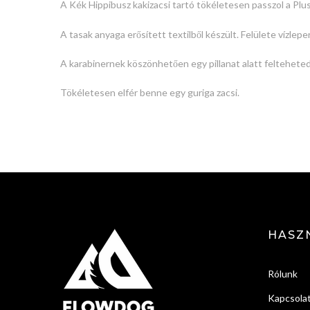
A Kék Hippibusz
kakizacsi tartó
tökéletesen passzol a Plus
A tasak anyaga erősített textilből készült. Felülete vízle
A karabinernek köszönhetően egy pillanat alatt felteheted
Tökéletesen elfér benne egy guriga zacsi.
HASZ
Rólunk
Kapcsola