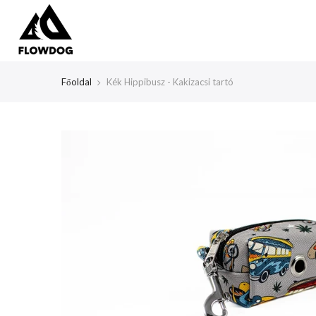
Tartalom
átlépése
Főoldal
Kék Hippibusz - Kakizacsi tartó