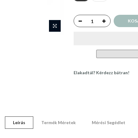
KOS
Elakadtál? Kérdezz bátran!
Leírás
Termék Méretek
Mérési Segédlet