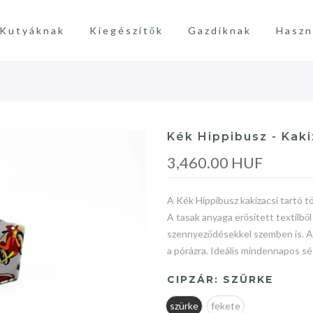
Kutyáknak
Kiegészítők
Gazdiknak
Haszn
Kék Hippibusz - Kaki
3,460.00 HUF
A Kék Hippibusz kakizacsi tartó t
A tasak anyaga erősített textilből 
szennyeződésekkel szemben is. A 
a pórázra. Ideális mindennapos sé
CIPZÁR:
SZÜRKE
szürke
fekete