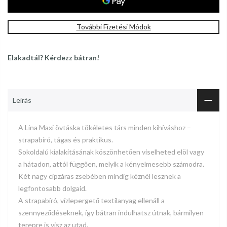
További Fizetési Módok
Elakadtál? Kérdezz bátran!
Leírás
A Lina Maxi övtáska tökéletes társ minden kihíváshoz –
strapabíró, tágas és praktikus.
Sokoldalú kialakításának köszönhetően viselheted elöl vagy
a hátadon, attól függően, melyik a kényelmesebb számodra.
Két nagy cipzáras zsebében mindig kéznél lesznek a
legfontosabb dolgaid.
A strapabíró, vízlepergető textilanyag ellenáll a
szennyeződéseknek, így bátran indulhatsz útnak, bármilyen
terepre is visz az utad.