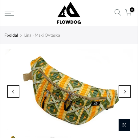
Tartalom
0
átlépése
Főoldal
Lina - Maxi Övtáska