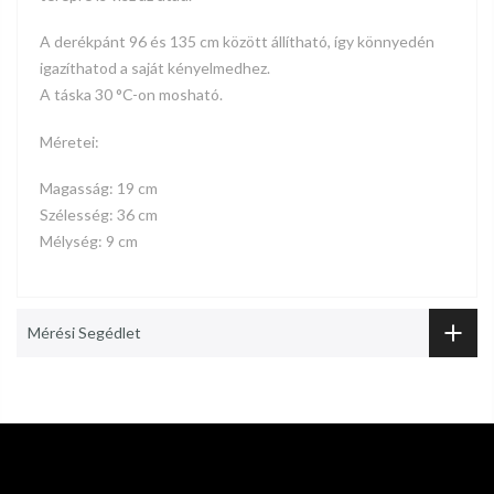
A derékpánt 96 és 135 cm között állítható, így könnyedén
igazíthatod a saját kényelmedhez.
A táska 30 °C-on mosható.
Méretei:
Magasság: 19 cm
Szélesség: 36 cm
Mélység: 9 cm
Mérési Segédlet