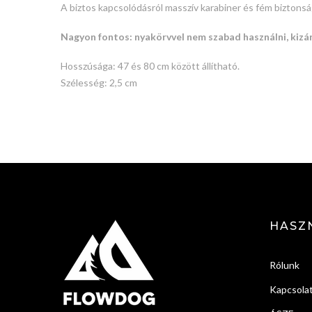
A biztos kapcsolódásról masszív karabiner és fém biztons
Nagyon fontos: nyakörvvel nem szabad használni, kiz
Hosszúsága: 47 és 80 cm között állítható.
Szélesség: 2,5 cm
HASZ
Rólunk
Kapcsola