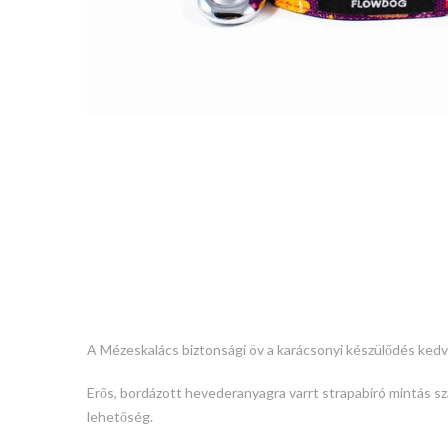
A Mézeskalács
biztonsági öv a karácsonyi készülődés ke
Erős, bordázott hevederanyagra varrt strapabíró mintás sza
lehetőség.