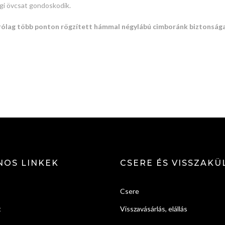
ági övcsat gondoskodik.
árólag több ponton rögzített hámmal négylábú cimboránk biztonság
NOS LINKEK
CSERE ÉS VISSZAKÜ
Csere
t
Visszavásárlás, elállás