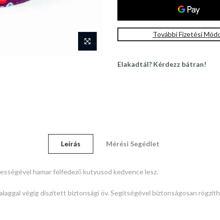
További Fizetési Mód
Elakadtál? Kérdezz bátran!
Leírás
Mérési Segédlet
dvességével hamar felfedező kutyusod kedvence lesz.
laggal végig díszített biztonsági öv.
Segítségével biztonságosan rögzíth