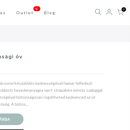
%
0
os
Outlet
Blog
nsági öv
rácsonyi készülődés kedvességével hamar felfedező
rdázott hevederanyagra varrt strapabíró mintás szalaggal
gítségével biztonságosan rögzítheted kedvenced az út
ség. A biztos...
ÁRBA