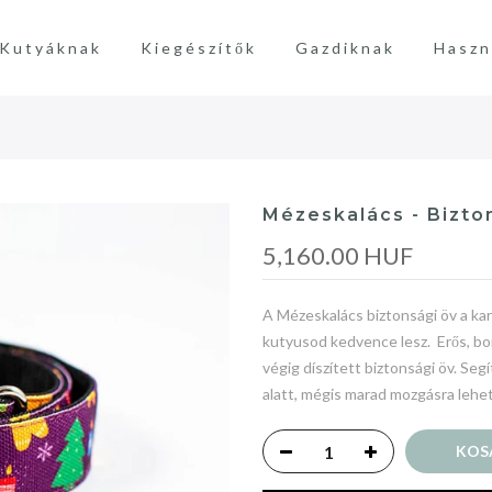
Kutyáknak
Kiegészítők
Gazdiknak
Haszn
Mézeskalács - Bizto
5,160.00 HUF
A Mézeskalács biztonsági öv a ka
kutyusod kedvence lesz. Erős, bo
végig díszített biztonsági öv. Se
alatt, mégis marad mozgásra lehető
KOS