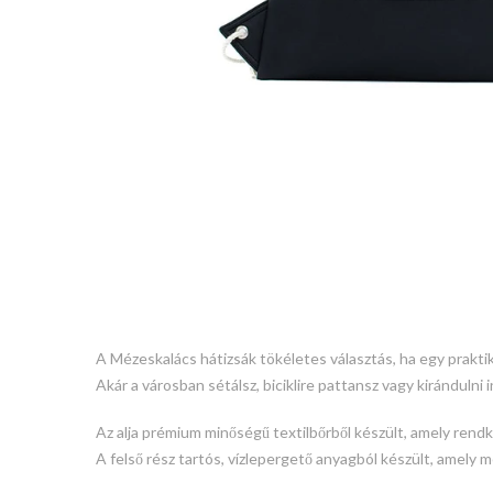
A Mézeskalács hátizsák tökéletes választás, ha egy prakti
Akár a városban sétálsz, biciklire pattansz vagy kiránduln
Az alja prémium minőségű textilbőrből készült, amely rendk
A felső rész tartós, vízlepergető anyagból készült, amely 