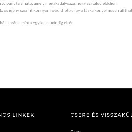
rtó pánt található, amely megakadályozza, hogy az italod eldőljön.
 és igény szerint könnyen rövidíthetők, így a táska kényelmesen állítha
ás során a minta egy kicsit mindig eltér.
NOS LINKEK
CSERE ÉS VISSZAKÜ
Csere