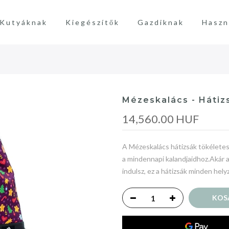
Kutyáknak
Kiegészítők
Gazdiknak
Haszn
Mézeskalács - Hátiz
14,560.00 HUF
A Mézeskalács hátizsák tökéletes 
a mindennapi kalandjaidhoz.Akár a 
indulsz, ez a hátizsák minden helyz
KOS