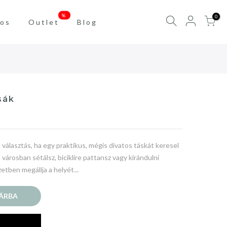
%
0
os
Outlet
Blog
sák
választás, ha egy praktikus, mégis divatos táskát keresel
városban sétálsz, biciklire pattansz vagy kirándulni
etben megállja a helyét...
ÁRBA