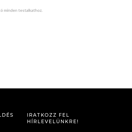
tó minden testalkathoz.
LDÉS
IRATKOZZ FEL
HÍRLEVELÜNKRE!