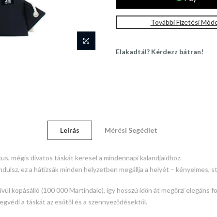
További Fizetési Mód
Elakadtál? Kérdezz bátran!
Leírás
Mérési Segédlet
kus, mégis divatos táskát keresel a mindennapi kalandjaidhoz.
i indulsz, ez a hátizsák minden helyzetben megállja a helyét – kényelmes,
ívül kopásálló (100 000 Martindale), így hosszú időn át megőrzi elegáns f
megvédi a táskát az esőtől és a szennyeződésektől.