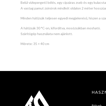
Belül vízlepergető bélés, egy cipzáras zseb és egy kulacsta
A vastag pamut zsinórok mindkét oldalon 2 méter hosszúak,
Minden hátizsák teljesen egyedi megjelenésű, hiszen a szab
A hátizsák 30 °C-on, kifordítva, mosózsákban mosható.
Szárítógép használata nem ajánlott.
Mérete: 35 × 40 cm
HASZ
Rólunk