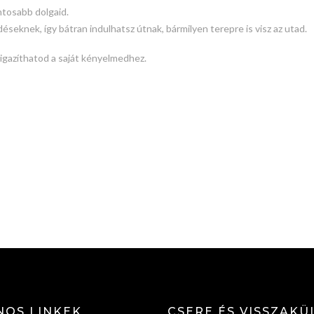
ntosabb dolgaid.
déseknek, így bátran indulhatsz útnak, bármilyen terepre is visz az utad.
igazíthatod a saját kényelmedhez.
NOS LINKEK
CSERE ÉS VISSZAKÜ