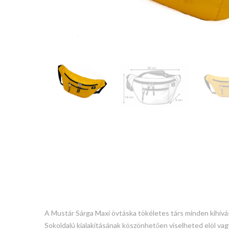
A Mustár Sárga Maxi övtáska tökéletes társ minden kihívás
Sokoldalú kialakításának köszönhetően viselheted elöl va