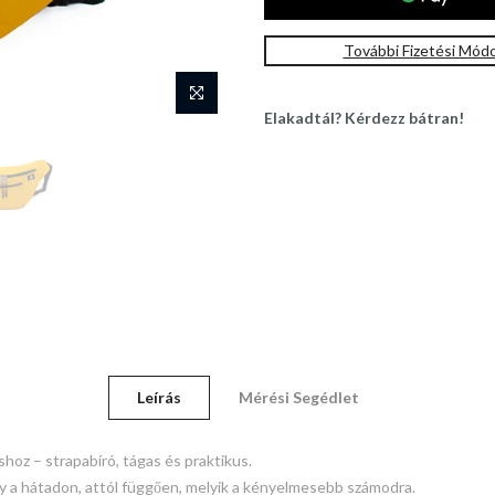
További Fizetési Mód
Elakadtál? Kérdezz bátran!
Leírás
Mérési Segédlet
hoz – strapabíró, tágas és praktikus.
gy a hátadon, attól függően, melyik a kényelmesebb számodra.