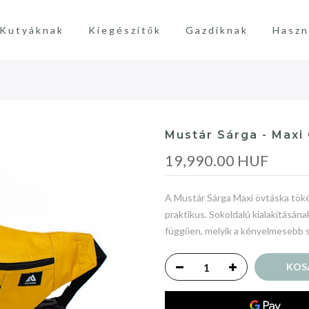
Kutyáknak
Kiegészítők
Gazdiknak
Haszn
Mustár Sárga - Maxi
19,990.00 HUF
A Mustár Sárga Maxi övtáska tökél
praktikus. Sokoldalú kialakításán
függően, melyik a kényelmesebb s
KOS