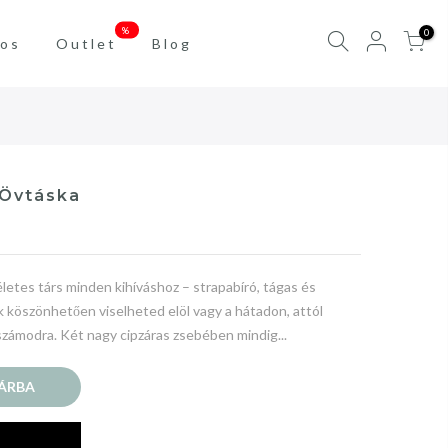
%
0
os
Outlet
Blog
 Övtáska
etes társ minden kihíváshoz – strapabíró, tágas és
ak köszönhetően viselheted elöl vagy a hátadon, attól
zámodra. Két nagy cipzáras zsebében mindig...
ÁRBA