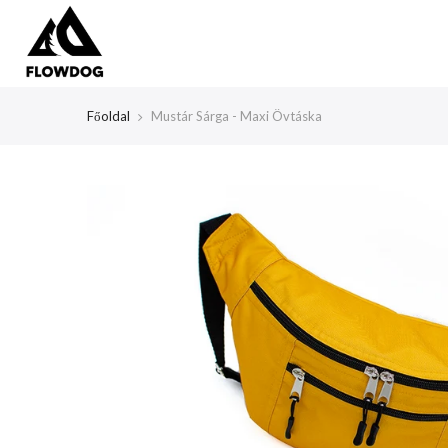
Tartalom
átlépése
Főoldal
Mustár Sárga - Maxi Övtáska