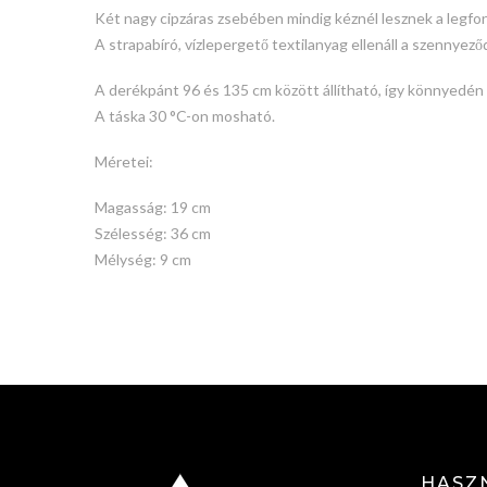
Két nagy cipzáras zsebében mindig kéznél lesznek a legfo
A strapabíró, vízlepergető textilanyag ellenáll a szennyező
A derékpánt 96 és 135 cm között állítható, így könnyedén 
A táska 30 °C-on mosható.
Méretei:
Magasság: 19 cm
Szélesség: 36 cm
Mélység: 9 cm
HASZ