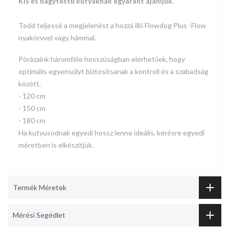
Kis és nagytestű kutyáknak egyaránt ajánljuk.
Tedd teljessé a megjelenést a hozzá illő Flowdog Plus -Flow
nyakörvvel vagy hámmal.
Pórázaink háromféle hosszúságban elérhetőek, hogy
optimális egyensúlyt biztosítsanak a kontroll és a szabadság
között.
- 120 cm
- 150 cm
- 180 cm
Ha kutyusodnak egyedi hossz lenne ideális, kérésre egyedi
méretben is elkészítjük.
Termék Méretek
Mérési Segédlet