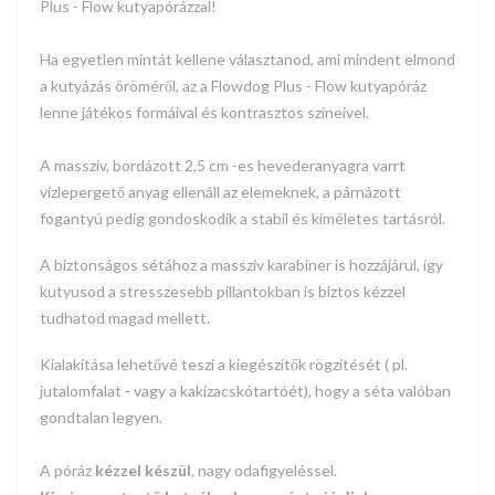
Plus - Flow
kutyapórázzal!
Ha egyetlen mintát kellene választanod, ami mindent elmond
a kutyázás öröméről, az a Flowdog Plus - Flow kutyapóráz
lenne játékos formáival és kontrasztos színeivel.
A masszív, bordázott 2,5 cm -es hevederanyagra varrt
vízlepergető anyag ellenáll az elemeknek, a párnázott
fogantyú
pedig gondoskodik a stabil és kíméletes tartásról.
A biztonságos sétához a masszív karabíner is hozzájárul, így
kutyusod a stresszesebb pillantokban is biztos kézzel
tudhatod magad mellett.
Kialakítása lehetővé teszi a kiegészítők rögzítését ( pl.
jutalomfalat - vagy a kakizacskótartóét), hogy a séta valóban
gondtalan legyen.
A póráz
kézzel készül
, nagy odafigyeléssel.