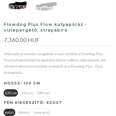
Flowdog Plus Flow kutyapóráz -
vízlepergető, strapabíró
7,360.00 HUF
Vidd bele az áramlás nyugalmát a napi sétákba a Flowdog Plus -
Flow kutyapórázzal!Ha egyetlen mintát kellene választanod, ami
mindent elmond a kutyázás öröméről, az a Flowdog Plus - Flow
kutyapóráz...
HOSSZ:
120 CM
120 cm
150 cm
180 cm
FÉM KIEGÉSZÍTŐ:
EZÜST
ezüst
fekete
rose gold