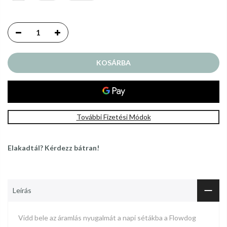
KOSÁRBA
További Fizetési Módok
Elakadtál? Kérdezz bátran!
Leírás
Vidd bele az áramlás nyugalmát a napi sétákba a Flowdog