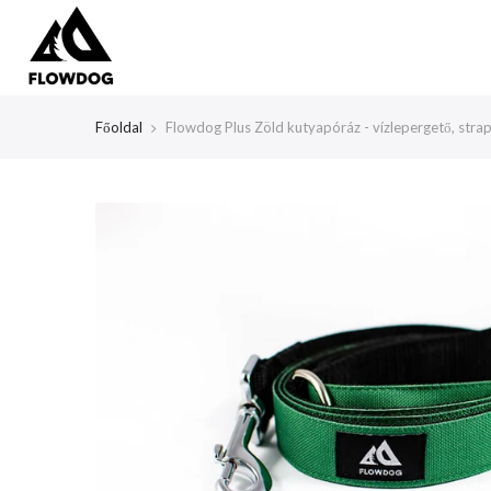
Tartalom
átlépése
Főoldal
Flowdog Plus Zöld kutyapóráz - vízlepergető, stra