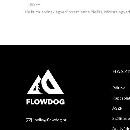
- 180 cm
Ha kutyusodnak egyedi hossz lenne ideális, kérésre egyedi
HASZ
Rólunk
Kapcsola
ÁSZF
Szállítás 
hello@flowdog.hu
Adatvédel