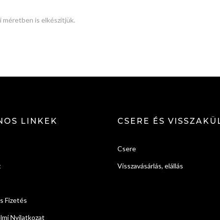
 méretben is elkészítjük.
NOS LINKEK
CSERE ÉS VISSZAKÜ
Csere
t
Visszavásárlás, elállás
és Fizetés
mi Nyilatkozat