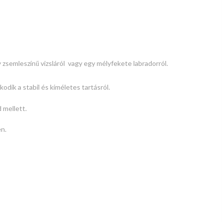
zsemleszínű vizsláról vagy egy mélyfekete labradorról.
odik a stabil és kíméletes tartásról.
 mellett.
en.