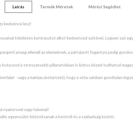
Leírás
Termék Méretek
Mérési Segédlet
gy kedvence lesz!
usaival tökéletes kontrasztot alkot kedvenced szőrével. Legyen szó egy 
epergető anyag ellenáll az elemeknek, a párnázott fogantyú
pedig gondosk
gy kutyusod a stresszesebb pillanatokban is biztos kézzel tudhatod magad
talomfalat - vagy a kakizacskótartóét), hogy a séta valóban gondtalan legy
öld nyakörvvel vagy hámmal!
lis egyensúlyt biztosítsanak a kontroll és a szabadság között.