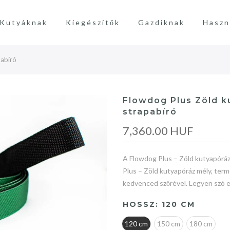
Kutyáknak
Kiegészítők
Gazdiknak
Haszn
pabíró
Flowdog Plus Zöld ku
strapabíró
7,360.00 HUF
A Flowdog Plus – Zöld kutyapóráz
Plus – Zöld kutyapóráz mély, term
kedvenced szőrével. Legyen szó e
HOSSZ:
120 CM
120 cm
150 cm
180 cm