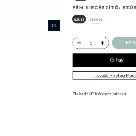
FÉM KIEGÉSZÍTŐ:
EZÜ
ezüst
fekete
KOS
További Fizetési Mód
Elakadtál? Kérdezz bátran!