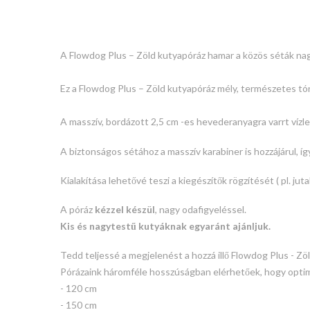
A Flowdog Plus – Zöld kutyapóráz hamar a közös séták na
Ez a Flowdog Plus – Zöld kutyapóráz mély, természetes tón
A masszív, bordázott 2,5 cm -es hevederanyagra varrt vízl
A biztonságos sétához a masszív karabiner is hozzájárul, í
Kialakítása lehetővé teszi a kiegészítők rögzítését ( pl. ju
A póráz
kézzel készül
, nagy odafigyeléssel.
Kis és nagytestű kutyáknak egyaránt ajánljuk.
Tedd teljessé a megjelenést a hozzá illő Flowdog Plus - Z
Pórázaink háromféle hosszúságban elérhetőek, hogy optimá
- 120 cm
- 150 cm