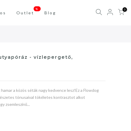
%
0
os
Outlet
Blog
tyapóráz - vízlepergető,
 hamar a közös séták nagy kedvence lesz!Ez a Flowdog
észetes tónusaival tökéletes kontrasztot alkot
gy zsemleszínű...