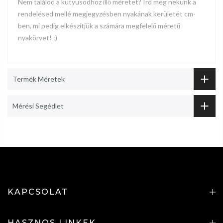
Nem találod a kutyusodhoz illő méretet? Írd meg nekünk a
rendelésed mellé megjegyzésben nyakának kerületét cm-
ben, mi pedig elkészítjük a számára megfelelő méretű
nyakörvet! :)
Termék Méretek
Mérési Segédlet
KAPCSOLAT
HASZNOS LINKEK