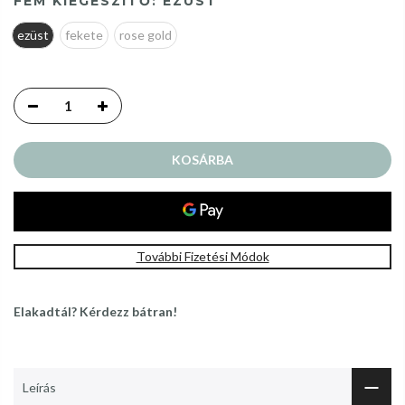
FÉM KIEGÉSZÍTŐ:
EZÜST
ezüst
fekete
rose gold
KOSÁRBA
További Fizetési Módok
Elakadtál? Kérdezz bátran!
Leírás