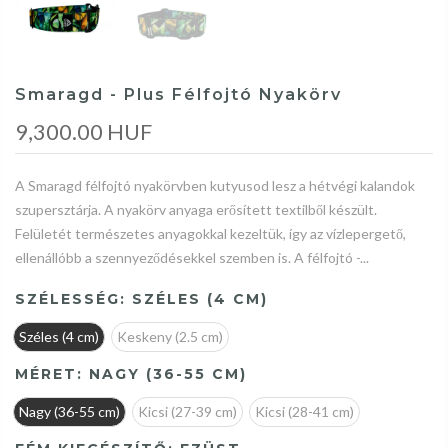
Smaragd - Plus Félfojtó Nyakörv
9,300.00 HUF
A Smaragd félfojtó nyakörvben kutyusod lesz a hétvégi kalandok
szupersztárja. A nyakörv anyaga erősített textilből készült.
Felületét természetes anyagokkal kezeltük, így az vízlepergető,
ellenállóbb a szennyeződésekkel szemben is. A félfojtó -...
SZÉLESSÉG:
SZÉLES (4 CM)
Széles (4 cm)
Keskeny (2.5 cm)
MÉRET:
NAGY (36-55 CM)
Nagy (36-55 cm)
Kicsi (27-39 cm)
Kicsi (28-41 cm)