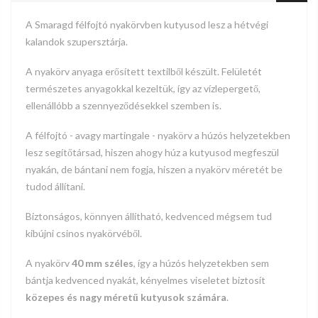
A Smaragd félfojtó nyakörvben kutyusod lesz a hétvégi
kalandok szupersztárja.
A nyakörv anyaga erősített textilből készült. Felületét
természetes anyagokkal kezeltük, így az vízlepergető,
ellenállóbb a szennyeződésekkel szemben is.
A félfojtó - avagy martingale - nyakörv a húzós helyzetekben
lesz segítőtársad, hiszen ahogy húz a kutyusod megfeszül
nyakán, de bántani nem fogja, hiszen a
nyakörv
méretét
be
tudod állítani.
Biztonságos, könnyen állítható, kedvenced mégsem tud
kibújni csinos nyakörvéből.
A nyakörv
40 mm széles
, így a húzós helyzetekben sem
bántja kedvenced nyakát, kényelmes viseletet biztosít
közepes és nagy méretű kutyusok számára
.