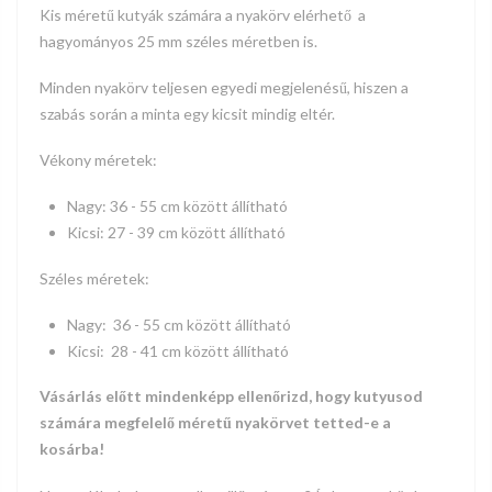
Kis méretű kutyák számára
a nyakörv elérhető a
hagyományos 25 mm széles méretben is.
Minden nyakörv teljesen egyedi megjelenésű, hiszen a
szabás során a minta egy kicsit mindig eltér.
Vékony méretek:
Nagy:
36 - 55
cm között állítható
Kicsi:
27 - 39
cm között állítható
Széles méretek:
Nagy:
36 - 55
cm között állítható
Kicsi:
28 - 41
cm között állítható
Vásárlás előtt mindenképp ellenőrizd, hogy kutyusod
számára megfelelő méretű nyakörvet tetted-e a
kosárba!