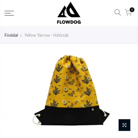
Tartalom
0
átlépése
Főoldal
Yellow Yarrow - Hátizsák