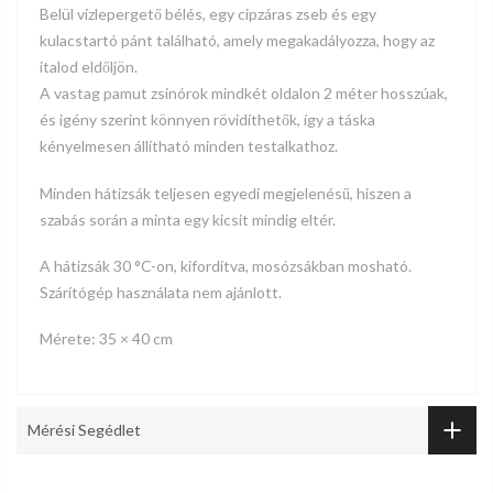
Belül vízlepergető bélés, egy cipzáras zseb és egy
kulacstartó pánt található, amely megakadályozza, hogy az
italod eldőljön.
A vastag pamut zsinórok mindkét oldalon 2 méter hosszúak,
és igény szerint könnyen rövidíthetők, így a táska
kényelmesen állítható minden testalkathoz.
Minden hátizsák teljesen egyedi megjelenésű, hiszen a
szabás során a minta egy kicsit mindig eltér.
A hátizsák 30 °C-on, kifordítva, mosózsákban mosható.
Szárítógép használata nem ajánlott.
Mérete: 35 × 40 cm
Mérési Segédlet