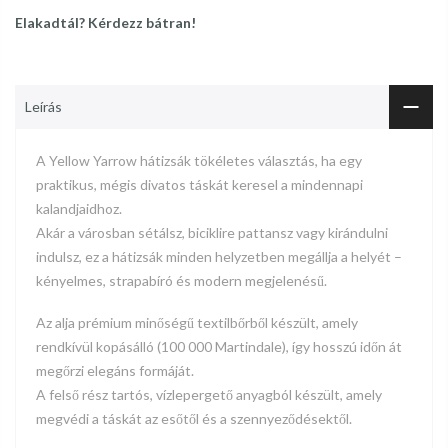
Elakadtál? Kérdezz bátran!
Leírás
A Yellow Yarrow hátizsák tökéletes választás, ha egy
praktikus, mégis divatos táskát keresel a mindennapi
kalandjaidhoz.
Akár a városban sétálsz, biciklire pattansz vagy kirándulni
indulsz, ez a hátizsák minden helyzetben megállja a helyét –
kényelmes, strapabíró és modern megjelenésű.
Az alja prémium minőségű textilbőrből készült, amely
rendkívül kopásálló (100 000 Martindale), így hosszú időn át
megőrzi elegáns formáját.
A felső rész tartós, vízlepergető anyagból készült, amely
megvédi a táskát az esőtől és a szennyeződésektől.