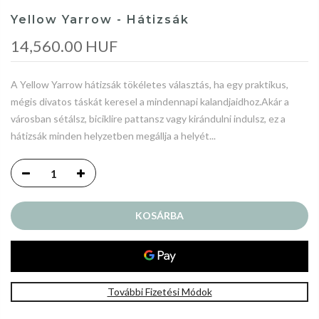
Yellow Yarrow - Hátizsák
14,560.00 HUF
A Yellow Yarrow hátizsák tökéletes választás, ha egy praktikus,
mégis divatos táskát keresel a mindennapi kalandjaidhoz.Akár a
városban sétálsz, biciklire pattansz vagy kirándulni indulsz, ez a
hátizsák minden helyzetben megállja a helyét...
KOSÁRBA
További Fizetési Módok