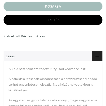
KOSÁRBA
FIZETÉS
Elakadtál? Kérdezz bátran!
Leírás
A Zöld hám hamar felfedező kutyusod kedvence lesz.
A hám kialakításának köszönhetően a póráz húzásából adódó
terhet egyenletesen elosztja, így a húzós helyzetekben is
kíméli kutyusod.
Az egyszerű és gyors feladásról a könnyű, mégis nagyon erős
biztonsági csat gondoskodik, csak hagyd hogy felülről