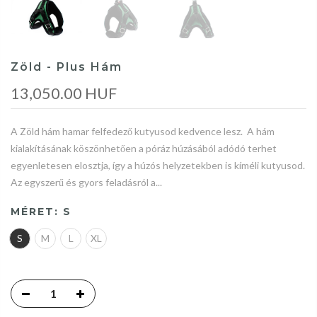
Zöld - Plus Hám
13,050.00 HUF
A Zöld hám hamar felfedező kutyusod kedvence lesz. A hám
kialakításának köszönhetően a póráz húzásából adódó terhet
egyenletesen elosztja, így a húzós helyzetekben is kíméli kutyusod.
Az egyszerű és gyors feladásról a...
MÉRET:
S
S
M
L
XL