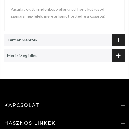
Vásárlás előtt mindenképp ellenőrizd, hogy kutyusod
számára megfelelő méretű hámot tetted-e a kosárba!
Termék Méretek
Mérési Segédlet
KAPCSOLAT
HASZNOS LINKEK