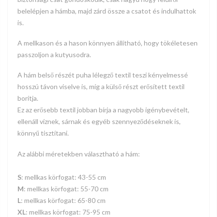
belelépjen a hámba, majd zárd össze a csatot és indulhattok
is.
A mellkason és a hason könnyen állítható, hogy tökéletesen
passzoljon a kutyusodra.
A hám belső részét puha lélegző textil teszi kényelmessé
hosszú távon viselve is, míg a külső részt erősített textil
borítja.
Ez az erősebb textil jobban bírja a nagyobb igénybevételt,
ellenáll víznek, sárnak és egyéb szennyeződéseknek is,
könnyű tisztítani.
Az alábbi méretekben választható a hám:
S
: mellkas körfogat: 43-55
cm
M
: mellkas körfogat: 55-70
cm
L
: mellkas körfogat: 65-80
cm
XL
: mellkas körfogat: 75-
95
cm