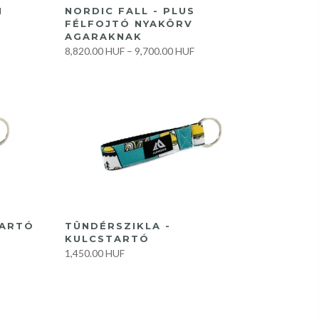
GYORS VÁSÁRLÁS
NORDIC FALL - PLUS
N
FÉLFOJTÓ NYAKÖRV
AGARAKNAK
8,820.00 HUF
–
9,700.00 HUF
KOSÁRBA
TARTÓ
TÜNDÉRSZIKLA -
KULCSTARTÓ
1,450.00 HUF