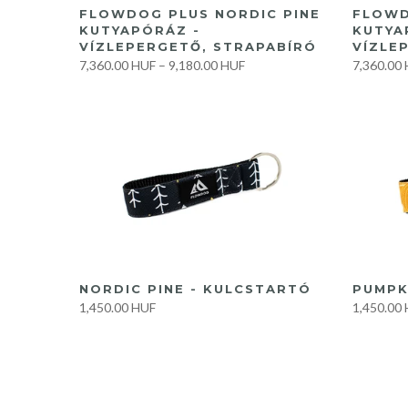
GYORS VÁSÁRLÁS
FLOWDOG PLUS NORDIC PINE
FLOWD
KUTYAPÓRÁZ -
KUTYA
VÍZLEPERGETŐ, STRAPABÍRÓ
VÍZLE
7,360.00 HUF
–
9,180.00 HUF
7,360.00
KOSÁRBA
NORDIC PINE - KULCSTARTÓ
PUMPK
1,450.00 HUF
1,450.00