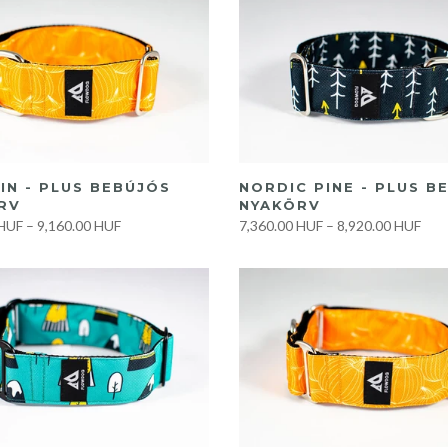
GYORS VÁSÁRLÁS
GYORS VÁSÁRLÁS
IN - PLUS BEBÚJÓS
NORDIC PINE - PLUS B
RV
NYAKÖRV
 HUF
–
9,160.00 HUF
7,360.00 HUF
–
8,920.00 HUF