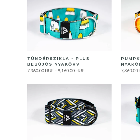
GYORS VÁSÁRLÁS
TÜNDÉRSZIKLA - PLUS
PUMPK
BEBÚJÓS NYAKÖRV
NYAKÖ
7,360.00 HUF
–
9,160.00 HUF
7,360.00