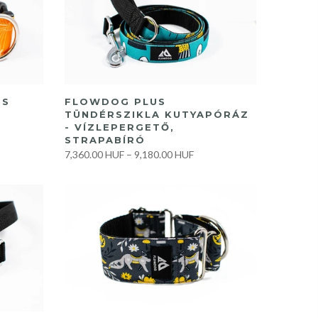
GYORS VÁSÁRLÁS
OS
FLOWDOG PLUS
TÜNDÉRSZIKLA KUTYAPÓRÁZ
- VÍZLEPERGETŐ,
STRAPABÍRÓ
7,360.00 HUF
–
9,180.00 HUF