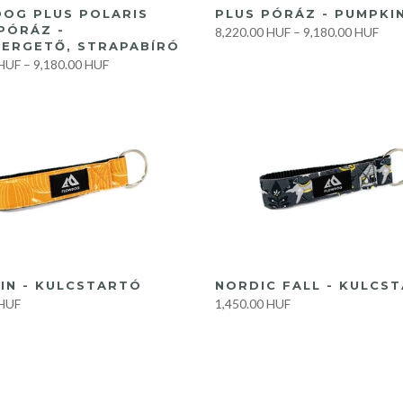
GYORS VÁSÁRLÁS
GYORS VÁSÁRLÁS
OG PLUS POLARIS
PLUS PÓRÁZ - PUMPKI
PÓRÁZ -
8,220.00 HUF
–
9,180.00 HUF
PERGETŐ, STRAPABÍRÓ
 HUF
–
9,180.00 HUF
KOSÁRBA
KOSÁRBA
IN - KULCSTARTÓ
NORDIC FALL - KULCS
 HUF
1,450.00 HUF