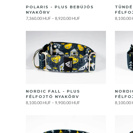
GYORS VÁSÁRLÁS
POLARIS - PLUS BEBÚJÓS
TÜNDÉ
NYAKÖRV
FÉLFO
7,360.00 HUF
–
8,920.00 HUF
8,100.00
GYORS VÁSÁRLÁS
NORDIC FALL - PLUS
NORDIC
FÉLFOJTÓ NYAKÖRV
FÉLFO
8,100.00 HUF
–
9,900.00 HUF
8,100.00