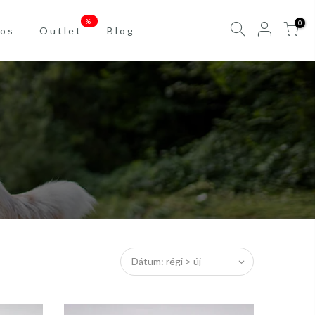
%
0
os
Outlet
Blog
Dátum: régi > új